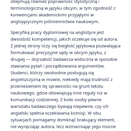
obejmują również poprawność stylistyczną i
terminologiczną w języku obcym, w tym zgodność z
konwencjami akademickimi przyjętymi w
anglojęzycznym piśmiennictwie naukowym.
Specyfiką pracy dyplomowej na anglistyce jest
dwoistość kompetencji, jakich oczekuje się od autora.
Z jednej strony liczy się biegłość językowa pozwalająca
formułować precyzyjne sądy w obcym języku, z
drugiej — dojrzałość badawcza widoczna w sposobie
stawiania pytań i porządkowania argumentów.
Studenci, którzy swobodnie posługują się
angielszczyzną w mowie, niekiedy mają trudność z
przeniesieniem tej sprawności na grunt tekstu
naukowego, gdzie obowiązują inne reguły niż w
komunikacji codziennej. Z kolei osoby pewne
warsztatu badawczego bywają niepewne, czy ich
angielski spełnia oczekiwania komisji. W obu
sytuacjach pomagamy domknąć brakujący element,
nie wyręczając autora, lecz wzmacniając jego mocne