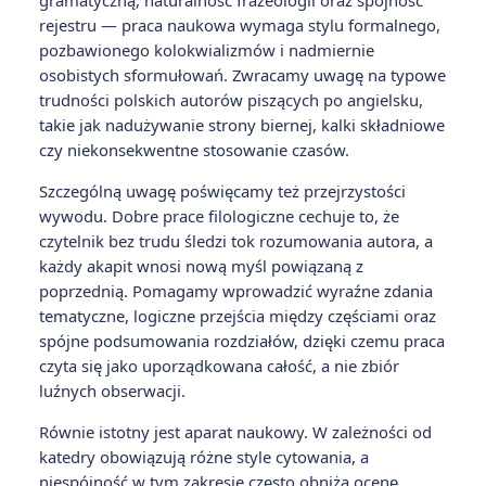
gramatyczną, naturalność frazeologii oraz spójność
rejestru — praca naukowa wymaga stylu formalnego,
pozbawionego kolokwializmów i nadmiernie
osobistych sformułowań. Zwracamy uwagę na typowe
trudności polskich autorów piszących po angielsku,
takie jak nadużywanie strony biernej, kalki składniowe
czy niekonsekwentne stosowanie czasów.
Szczególną uwagę poświęcamy też przejrzystości
wywodu. Dobre prace filologiczne cechuje to, że
czytelnik bez trudu śledzi tok rozumowania autora, a
każdy akapit wnosi nową myśl powiązaną z
poprzednią. Pomagamy wprowadzić wyraźne zdania
tematyczne, logiczne przejścia między częściami oraz
spójne podsumowania rozdziałów, dzięki czemu praca
czyta się jako uporządkowana całość, a nie zbiór
luźnych obserwacji.
Równie istotny jest aparat naukowy. W zależności od
katedry obowiązują różne style cytowania, a
niespójność w tym zakresie często obniża ocenę.