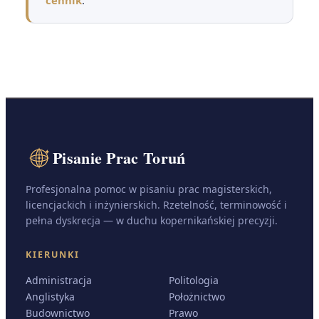
Pisanie Prac Toruń
Profesjonalna pomoc w pisaniu prac magisterskich,
licencjackich i inżynierskich. Rzetelność, terminowość i
pełna dyskrecja — w duchu kopernikańskiej precyzji.
KIERUNKI
Administracja
Politologia
Anglistyka
Położnictwo
Budownictwo
Prawo