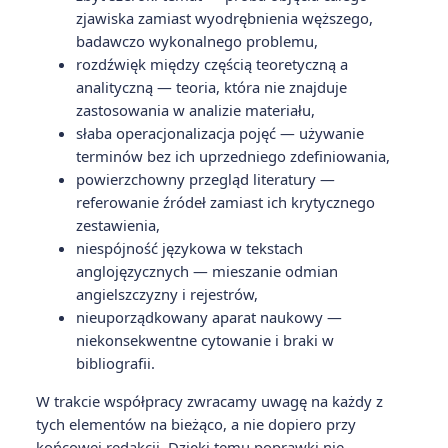
zjawiska zamiast wyodrębnienia węższego,
badawczo wykonalnego problemu,
rozdźwięk między częścią teoretyczną a
analityczną — teoria, która nie znajduje
zastosowania w analizie materiału,
słaba operacjonalizacja pojęć — używanie
terminów bez ich uprzedniego zdefiniowania,
powierzchowny przegląd literatury —
referowanie źródeł zamiast ich krytycznego
zestawienia,
niespójność językowa w tekstach
anglojęzycznych — mieszanie odmian
angielszczyzny i rejestrów,
nieuporządkowany aparat naukowy —
niekonsekwentne cytowanie i braki w
bibliografii.
W trakcie współpracy zwracamy uwagę na każdy z
tych elementów na bieżąco, a nie dopiero przy
końcowej redakcji. Dzięki temu poprawki nie