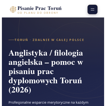
Przejdź
Pisanie Prac Toruń
do
OD PLANU DO OBRONY
treści
TORUŃ · ZDALNIE W CAŁEJ POLSCE
Anglistyka / filologia
angielska – pomoc w
pisaniu prac
dyplomowych Toruń
(2026)
Profesjonalne wsparcie merytoryczne na każdym