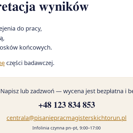
retacja wyników
ejenia do pracy,
ą,
niosków końcowych.
nę
części badawczej.
 Napisz lub zadzwoń — wycena jest bezpłatna i b
+48 123 834 853
centrala@pisaniepracmagisterskichtorun.pl
Infolinia czynna pn–pt, 9:00–17:00