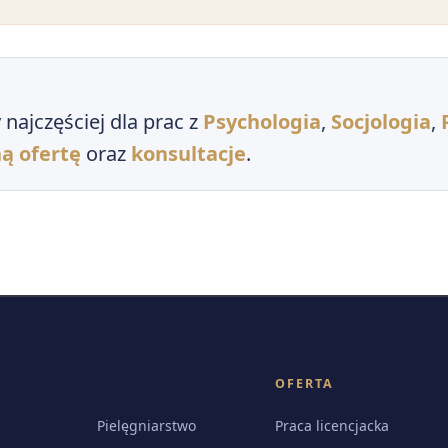
najczęściej dla prac z
Psychologia
,
Socjologia
,
ą ofertę
oraz
konsultacje
.
OFERTA
Pielęgniarstwo
Praca licencjacka