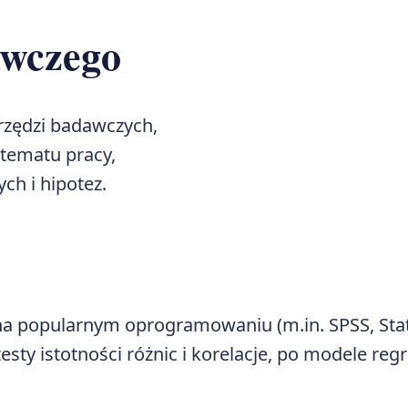
awczego
arzędzi badawczych,
tematu pracy,
ch i hipotez.
na popularnym oprogramowaniu (m.in. SPSS, Stati
ty istotności różnic i korelacje, po modele regre