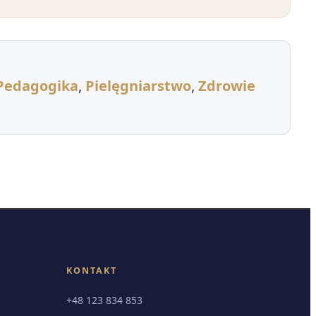
Pedagogika
,
Pielęgniarstwo
,
Zdrowie
KONTAKT
+48 123 834 853