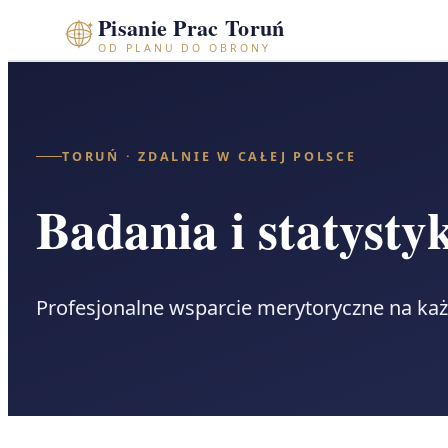
Przejdź
Pisanie Prac Toruń
OD PLANU DO OBRONY
do
treści
TORUŃ · ZDALNIE W CAŁEJ POLSCE
Badania i statysty
Profesjonalne wsparcie merytoryczne na ka