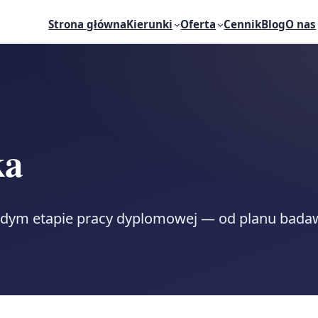
Strona główna
Kierunki
Oferta
Cennik
Blog
O nas
ka
żdym etapie pracy dyplomowej — od planu bada