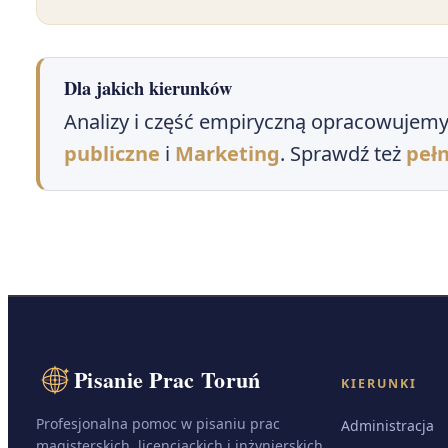
Dla jakich kierunków
Analizy i część empiryczną opracowujemy 
publiczne
i
Marketing
. Sprawdź też
pełn
Pisanie Prac Toruń
KIERUNKI
Profesjonalna pomoc w pisaniu prac
Administracja
magisterskich, licencjackich i inżynierskich.