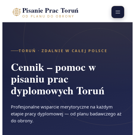
Przejdź
Pisanie Prac Toruń
do
OD PLANU DO OBRONY
treści
TORUŃ · ZDALNIE W CAŁEJ POLSCE
Cennik – pomoc w
pisaniu prac
dyplomowych Toruń
Profesjonalne wsparcie merytoryczne na każdym
etapie pracy dyplomowej — od planu badawczego aż
do obrony.