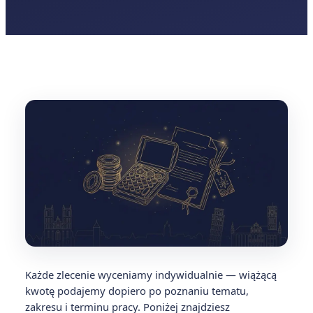
Każde zlecenie wyceniamy indywidualnie — wiążącą
kwotę podajemy dopiero po poznaniu tematu,
zakresu i terminu pracy. Poniżej znajdziesz