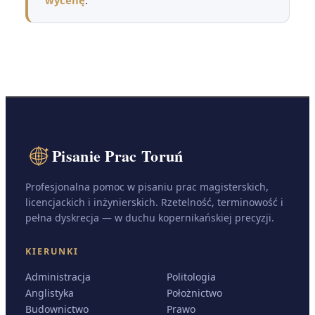
Pisanie Prac Toruń
Profesjonalna pomoc w pisaniu prac magisterskich,
licencjackich i inżynierskich. Rzetelność, terminowość i
pełna dyskrecja — w duchu kopernikańskiej precyzji.
KIERUNKI
Administracja
Politologia
Anglistyka
Położnictwo
Budownictwo
Prawo