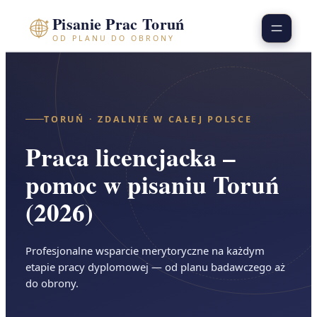
Przejdź
Pisanie Prac Toruń
do
OD PLANU DO OBRONY
treści
TORUŃ · ZDALNIE W CAŁEJ POLSCE
Praca licencjacka –
pomoc w pisaniu Toruń
(2026)
Profesjonalne wsparcie merytoryczne na każdym
etapie pracy dyplomowej — od planu badawczego aż
do obrony.