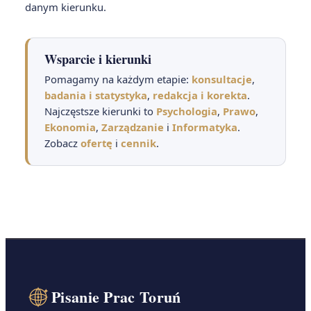
danym kierunku.
Wsparcie i kierunki
Pomagamy na każdym etapie:
konsultacje
,
badania i statystyka
,
redakcja i korekta
.
Najczęstsze kierunki to
Psychologia
,
Prawo
,
Ekonomia
,
Zarządzanie
i
Informatyka
.
Zobacz
ofertę
i
cennik
.
Pisanie Prac Toruń