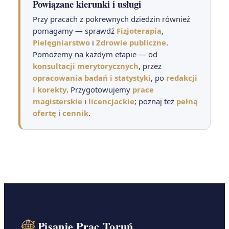
Powiązane kierunki i usługi
Przy pracach z pokrewnych dziedzin również
pomagamy — sprawdź
Fizjoterapia
,
Pielęgniarstwo
i
Zdrowie publiczne
.
Pomożemy na każdym etapie — od
konsultacji merytorycznych
, przez
opracowania badań i statystyki
, po
redakcji
i korekty
. Przygotowujemy
prace
magisterskie
i
licencjackie
; poznaj też
pełną
ofertę
i
cennik
.
Pisanie Prac Toruń