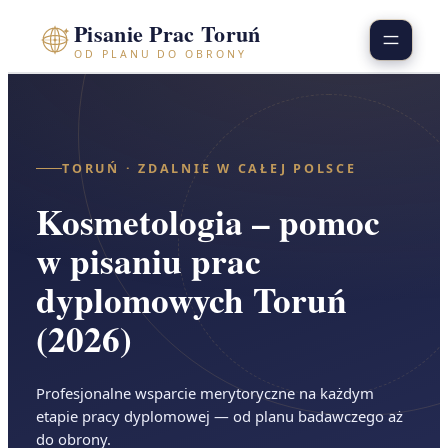
Przejdź
Pisanie Prac Toruń
do
OD PLANU DO OBRONY
treści
TORUŃ · ZDALNIE W CAŁEJ POLSCE
Kosmetologia – pomoc
w pisaniu prac
dyplomowych Toruń
(2026)
Profesjonalne wsparcie merytoryczne na każdym
etapie pracy dyplomowej — od planu badawczego aż
do obrony.