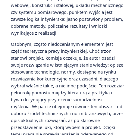
webowej, konstrukcji stalowej, układu mechanicznego
czy systemu pomiarowego, punktem wyjścia jest
zawsze logika inżynierska: jasno postawiony problem,
dobrane metody, policzalne rezultaty i wnioski
wynikające z realizacji.
Osobnym, często niedocenianym elementem jest
część teoretyczna pracy inżynierskiej. Choć trzon
stanowi projekt, komisja oczekuje, że autor osadzi
swoje rozwiązanie w istniejącym stanie wiedzy: opisze
stosowane technologie, normy, dostępne na rynku
rozwiązania konkurencyjne oraz uzasadni, dlaczego
wybrał właśnie takie, a nie inne podejście. Ten rozdział
pełni rolę pomostu między literaturą a praktyką i
bywa decydujący przy ocenie samodzielności
myślenia. Wsparcie obejmuje również ten obszar – od
doboru źródeł technicznych i norm branżowych, przez
opis aktualnych rozwiązań, aż po klarowne
przedstawienie luki, którą wypełnia projekt. Dzięki
temu praca nie sprawia wrażenia oderwanego od