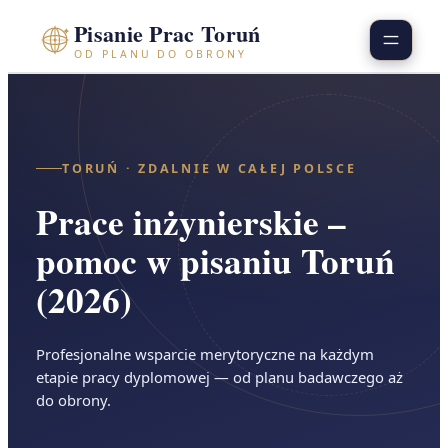
Przejdź
Pisanie Prac Toruń
do
OD PLANU DO OBRONY
treści
TORUŃ · ZDALNIE W CAŁEJ POLSCE
Prace inżynierskie –
pomoc w pisaniu Toruń
(2026)
Profesjonalne wsparcie merytoryczne na każdym
etapie pracy dyplomowej — od planu badawczego aż
do obrony.